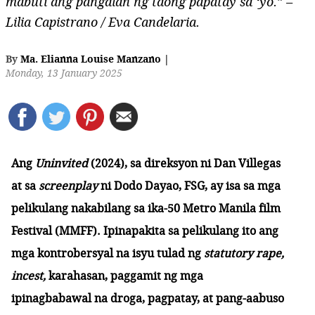
mabuti ang pangalan ng taong papatay sa ‘yo.” –
Lilia Capistrano / Eva Candelaria.
By
Ma. Elianna Louise Manzano
|
Monday, 13 January 2025
Ang
Uninvited
(2024), sa direksyon ni Dan Villegas
at sa
screenplay
ni Dodo Dayao, FSG, ay isa sa mga
pelikulang nakabilang sa ika-50 Metro Manila film
Festival (MMFF). Ipinapakita sa pelikulang ito ang
mga kontrobersyal na isyu tulad ng
statutory rape,
incest,
karahasan, paggamit ng mga
ipinagbabawal na droga, pagpatay, at pang-aabuso