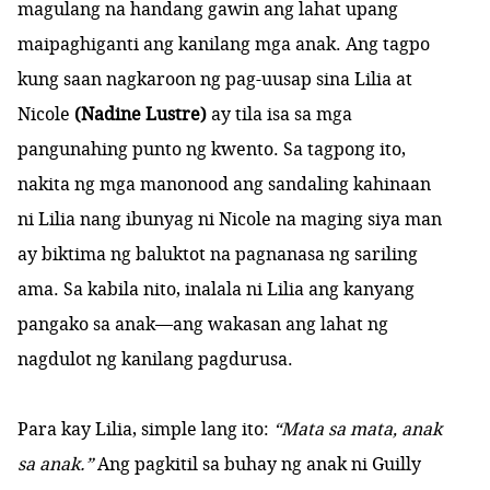
magulang na handang gawin ang lahat upang
maipaghiganti ang kanilang mga anak. Ang tagpo
kung saan nagkaroon ng pag-uusap sina Lilia at
Nicole
(Nadine Lustre)
ay tila isa sa mga
pangunahing punto ng kwento. Sa tagpong ito,
nakita ng mga manonood ang sandaling kahinaan
ni Lilia nang ibunyag ni Nicole na maging siya man
ay biktima ng baluktot na pagnanasa ng sariling
ama. Sa kabila nito, inalala ni Lilia ang kanyang
pangako sa anak—ang wakasan ang lahat ng
nagdulot ng kanilang pagdurusa.
Para kay Lilia, simple lang ito:
“Mata sa mata, anak
sa anak.”
Ang pagkitil sa buhay ng anak ni Guilly