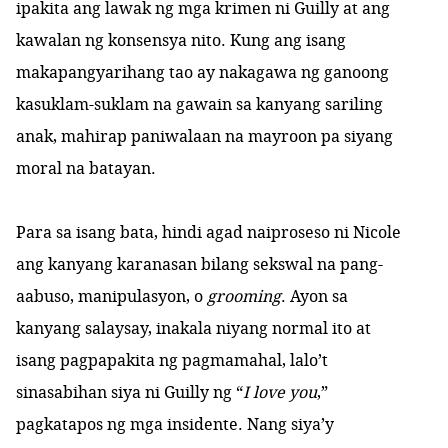
ipakita ang lawak ng mga krimen ni Guilly at ang
kawalan ng konsensya nito. Kung ang isang
makapangyarihang tao ay nakagawa ng ganoong
kasuklam-suklam na gawain sa kanyang sariling
anak, mahirap paniwalaan na mayroon pa siyang
moral na batayan.
Para sa isang bata, hindi agad naiproseso ni Nicole
ang kanyang karanasan bilang sekswal na pang-
aabuso, manipulasyon, o
grooming
. Ayon sa
kanyang salaysay, inakala niyang normal ito at
isang pagpapakita ng pagmamahal, lalo’t
sinasabihan siya ni Guilly ng “
I love you
,”
pagkatapos ng mga insidente. Nang siya’y