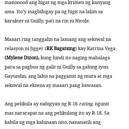
manonood ang bigat ng mga krimen ng kanyang
ama. Ito’y magbibigay pa ng higit na lalim sa
karakter ni Guilly, pati na rin ni Nicole.
Maaari ring tanggalin na lamang ang sekswal na
relasyon ni Jigger (
RK Bagatsing
) kay Katrina Vega
(Mylene Dizon),
kung hindi ito naging mahalaga
para sa pagbuo ng galit ni Guilly sa gabing iyon.
Gayundin, ang labis na paggamit ng mura at mga
sekswal na eksena ay maaari pang bawasan.
Ang pelikula ay nabigyan ng R-16
rating
, ngunit
mas nararapat na ang pelikulang ito ay R-18. Sa
kabila ng mga kahinaan nito, nananatili ang