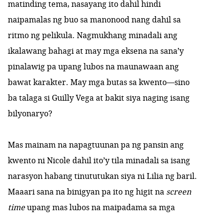
matinding tema, nasayang ito dahil hindi
naipamalas ng buo sa manonood nang dahil sa
ritmo ng pelikula. Nagmukhang minadali ang
ikalawang bahagi at may mga eksena na sana’y
pinalawig pa upang lubos na maunawaan ang
bawat karakter. May mga butas sa kwento—sino
ba talaga si Guilly Vega at bakit siya naging isang
bilyonaryo?
Mas mainam na napagtuunan pa ng pansin ang
kwento ni Nicole dahil ito’y tila minadali sa isang
narasyon habang tinututukan siya ni Lilia ng baril.
Maaari sana na binigyan pa ito ng higit na
screen
time
upang mas lubos na maipadama sa mga