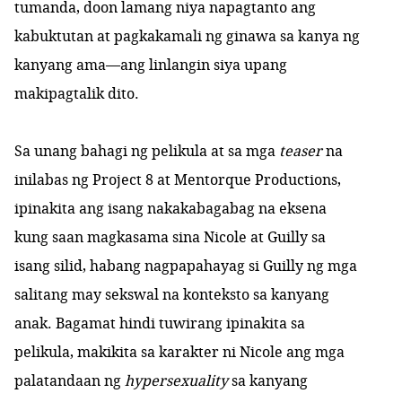
tumanda, doon lamang niya napagtanto ang
kabuktutan at pagkakamali ng ginawa sa kanya ng
kanyang ama—ang linlangin siya upang
makipagtalik dito.
Sa unang bahagi ng pelikula at sa mga
teaser
na
inilabas ng Project 8 at Mentorque Productions,
ipinakita ang isang nakakabagabag na eksena
kung saan magkasama sina Nicole at Guilly sa
isang silid, habang nagpapahayag si Guilly ng mga
salitang may sekswal na konteksto sa kanyang
anak. Bagamat hindi tuwirang ipinakita sa
pelikula, makikita sa karakter ni Nicole ang mga
palatandaan ng
hypersexuality
sa kanyang