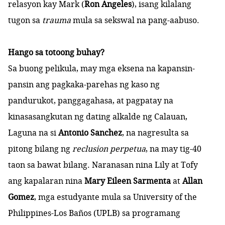
relasyon kay Mark (
Ron Angeles
), isang kilalang
tugon sa
trauma
mula sa sekswal na pang-aabuso.
Hango sa totoong buhay?
Sa buong pelikula, may mga eksena na kapansin-
pansin ang pagkaka-parehas ng kaso ng
pandurukot, panggagahasa, at pagpatay na
kinasasangkutan ng dating alkalde ng Calauan,
Laguna na si
Antonio Sanchez
, na nagresulta sa
pitong bilang ng
reclusion perpetua
, na may tig-40
taon sa bawat bilang. Naranasan nina Lily at Tofy
ang kapalaran nina
Mary Eileen Sarmenta
at
Allan
Gomez
, mga estudyante mula sa University of the
Philippines-Los Baños (UPLB) sa programang